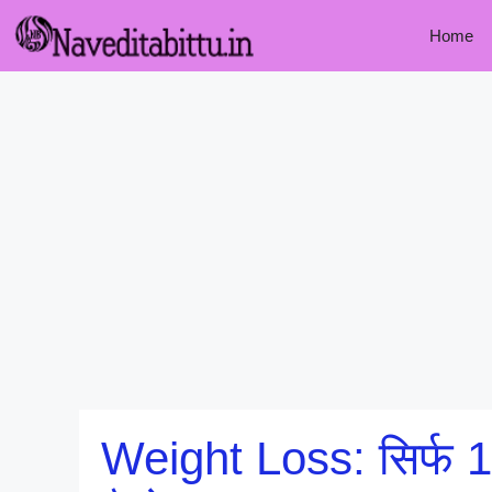
Skip
Home
to
content
Weight Loss: सिर्फ 1