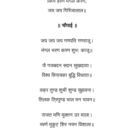
विघ्न हरण मंगल करण,
जय जय गिरिजालाल॥
॥ चौपाई ॥
जय जय जय गणपति गणराजू।
मंगल भरण करण शुभः काजू॥
जै गजबदन सदन सुखदाता।
विश्व विनायका बुद्धि विधाता॥
वक्र तुण्ड शुची शुण्ड सुहावना।
तिलक त्रिपुण्ड भाल मन भावन॥
राजत मणि मुक्तन उर माला।
स्वर्ण मुकुट शिर नयन विशाला॥