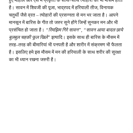
हुए
माहौल
और
ऐसे
में
प्रकृति
के
साथ
–
साथ
त्योहारों
का
भी
मौसम
होता
है
।
सावन
में
शिवजी
की
पूजा
,
भाद्रपद
में
हरियाली
तीज
,
विनायक
चतुर्थी
जैसे
व्रत
–
त्योहारों
की
प्रसन्नता
से
मन
भर
जाता
है
।
आपने
मानसून
में
बारिस
के
गीत
तो
जरुर
सुने
होंगे
जिन्हें
सुनकर
मन
और
भी
प्रसंचित
हो
जाता
है
।
“
रिमझिम
गिरे
सावन
”, “
सावन
आया
बादल
छाये
बुलबुल
चहकी
फूल
खिले
”
इत्यादि
।
इसके
साथ
ही
बारिस
के
मौसम
में
तरह
–
तरह
की
बीमारियां
भी
पनपती
है
और
शारीर
में
संक्रमण
भी
फैलता
है
।
इसलिए
हमे
इस
मौसम
में
मन
की
हरियाली
के
साथ
शरीर
की
सुरक्षा
का
भी
ध्यान
रखना
जरुरी
है
।