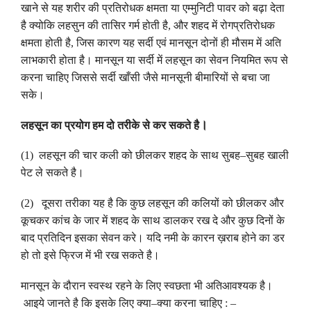
खाने
से
यह
शरीर
की
प्रतिरोधक
क्षमता
या
एम्मुनिटी
पावर
को
बढ़ा
देता
है
क्योकि
लहसुन
की
तासिर
गर्म
होती
है
,
और
शहद
में
रोगप्रतिरोधक
क्षमता
होती
है
,
जिस
कारण
यह
सर्दी
एवं
मानसून
दोनों
ही
मौसम
में
अति
लाभकारी
होता
है
।
मानसून
या
सर्दी
में
लहसून
का
सेवन
नियमित
रूप
से
करना
चाहिए
जिससे
सर्दी
खाँसी
जैसे
मानसूनी
बीमारियों
से
बचा
जा
सके
।
।
लहसून
का
प्रयोग
हम
दो
तरीके
से
कर
सकते
है
(1)
लहसून
की
चार
कली
को
छीलकर
शहद
के
साथ
सुबह
–
सुबह
खाली
पेट
ले
सकते
है
।
(2)
दूसरा
तरीका
यह
है
कि
कुछ
लहसून
की
कलियों
को
छीलकर
और
कूचकर
कांच
के
जार
में
शहद
के
साथ
डालकर
रख
दे
और
कुछ
दिनों
के
बाद
प्रतिदिन
इसका
सेवन
करे
।
यदि
नमी
के
कारन
ख़राब
होने
का
डर
हो
तो
इसे
फ्रिज
में
भी
रख
सकते
है
।
मानसून
के
दौरान
स्वस्थ
रहने
के
लिए
स्वछता
भी
अतिआवश्यक
है
।
आइये
जानते
है
कि
इसके
लिए
क्या
–
क्या
करना
चाहिए
: –