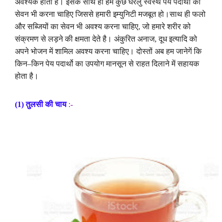
अवश्यक
होती
है
।
इसके
साथ
ही
हमें
कुछ
घरेलु
स्वस्थ
पेय
पदार्थो
का
सेवन
भी
करना
चाहिए
जिससे
हमारी
इम्युनिटी
मजबूत
हो
।
साथ
ही
फलो
और
सब्जियों
का
सेवन
भी
अवश्य
करना
चाहिए
,
जो
हमारे
शरीर
को
संक्रमण
से
लड़ने
की
क्षमता
देते
है
।
अंकुरित
अनाज
,
दूध
इत्यादि
को
अपने
भोजन
में
शामिल
अवश्य
करना
चाहिए
।
दोस्तों
अब
हम
जानेगें
कि
किन
–
किन
पेय
पदार्थो
का
उपयोग
मानसून
से
राहत
दिलाने
में
सहायक
होता
है
।
(1)
तुलसी
की
चाय
:-