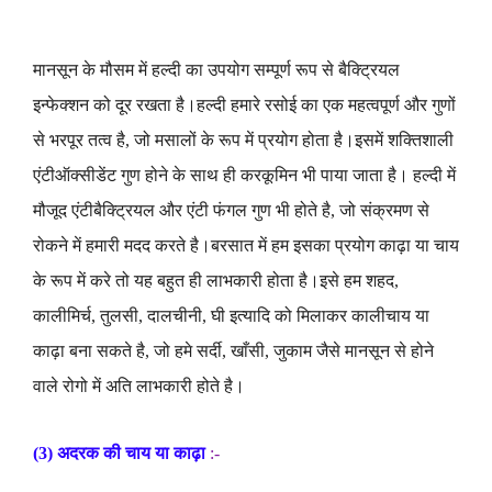
मानसून
के
मौसम
में
हल्दी
का
उपयोग
सम्पूर्ण
रूप
से
बैक्ट्रियल
इन्फेक्शन
को
दूर
रखता
है
।
हल्दी
हमारे
रसोई
का
एक
महत्वपूर्ण
और
गुणों
से
भरपूर
तत्व
है
,
जो
मसालों
के
रूप
में
प्रयोग
होता
है
।
इसमें
शक्तिशाली
एंटीऑक्सीडेंट
गुण
होने
के
साथ
ही
करकूमिन
भी
पाया
जाता
है
।
हल्दी
में
मौजूद
एंटीबैक्ट्रियल
और
एंटी
फंगल
गुण
भी
होते
है
,
जो
संक्रमण
से
रोकने
में
हमारी
मदद
करते
है
।
बरसात
में
हम
इसका
प्रयोग
काढ़ा
या
चाय
के
रूप
में
करे
तो
यह
बहुत
ही
लाभकारी
होता
है
।
इसे
हम
शहद
,
कालीमिर्च
,
तुलसी
,
दालचीनी
,
घी
इत्यादि
को
मिलाकर
कालीचाय
या
काढ़ा
बना
सकते
है
,
जो
हमे
सर्दी
,
खाँसी
,
जुकाम
जैसे
मानसून
से
होने
वाले
रोगो
में
अति
लाभकारी
होते
है
।
(3)
अदरक
की
चाय
या
काढ़ा
:-