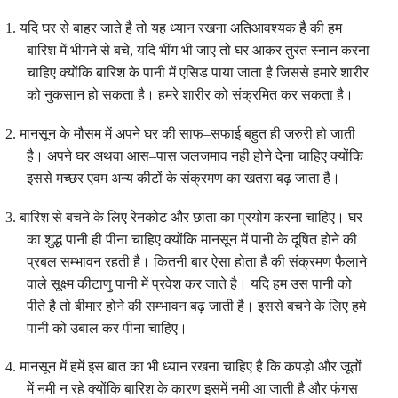
1.
यदि
घर
से
बाहर
जाते
है
तो
यह
ध्यान
रखना
अतिआवश्यक
है
की
हम
बारिश
में
भीगने
से
बचे
,
यदि
भींग
भी
जाए
तो
घर
आकर
तुरंत
स्नान
करना
चाहिए
क्योंकि
बारिश
के
पानी
में
एसिड
पाया
जाता
है
जिससे
हमारे
शारीर
को
नुकसान
हो
सकता
है
।
हमरे
शारीर
को
संक्रमित
कर
सकता
है
।
2.
मानसून
के
मौसम
में
अपने
घर
की
साफ
–
सफाई
बहुत
ही
जरुरी
हो
जाती
है
।
अपने
घर
अथवा
आस
–
पास
जलजमाव
नही
होने
देना
चाहिए
क्योंकि
इससे
मच्छर
एवम
अन्य
कीटों
के
संक्रमण
का
खतरा
बढ़
जाता
है
।
3.
बारिश
से
बचने
के
लिए
रेनकोट
और
छाता
का
प्रयोग
करना
चाहिए
।
घर
का
शुद्ध
पानी
ही
पीना
चाहिए
क्योंकि
मानसून
में
पानी
के
दूषित
होने
की
प्रबल
सम्भावन
रहती
है
।
कितनी
बार
ऐसा
होता
है
की
संक्रमण
फैलाने
वाले
सूक्ष्म
कीटाणु
पानी
में
प्रवेश
कर
जाते
है
।
यदि
हम
उस
पानी
को
पीते
है
तो
बीमार
होने
की
सम्भावन
बढ़
जाती
है
।
इससे
बचने
के
लिए
हमे
पानी
को
उबाल
कर
पीना
चाहिए
।
4.
मानसून
में
हमें
इस
बात
का
भी
ध्यान
रखना
चाहिए
है
कि
कपड़ो
और
जूतों
में
नमी
न
रहे
क्योंकि
बारिश
के
कारण
इसमें
नमी
आ
जाती
है
और
फंगस