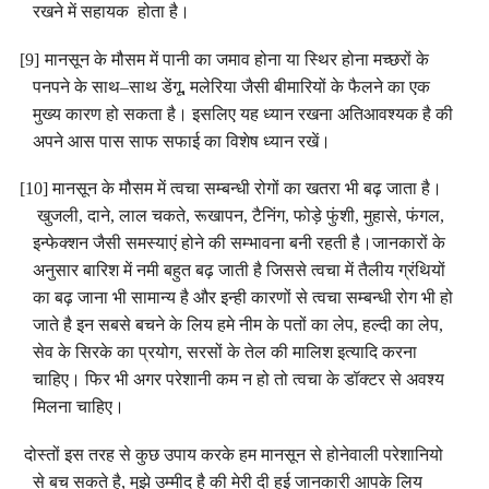
रखने
में
सहायक
होता
है
।
[9]
मानसून
के
मौसम
में
पानी
का
जमाव
होना
या
स्थिर
होना
मच्छरों
के
पनपने
के
साथ
–
साथ
डेंगू
,
मलेरिया
जैसी
बीमारियों
के
फैलने
का
एक
मुख्य
कारण
हो
सकता
है
।
इसलिए
यह
ध्यान
रखना
अतिआवश्यक
है
की
अपने
आस
पास
साफ
सफाई
का
विशेष
ध्यान
रखें
।
[10]
मानसून
के
मौसम
में
त्वचा
सम्बन्धी
रोगों
का
खतरा
भी
बढ़
जाता
है
।
खुजली
,
दाने
,
लाल
चकते
,
रूखापन
,
टैनिंग
,
फोड़े
फुंशी
,
मुहासे
,
फंगल
,
इन्फेक्शन
जैसी
समस्याएं
होने
की
सम्भावना
बनी
रहती
है
।
जानकारों
के
अनुसार
बारिश
में
नमी
बहुत
बढ़
जाती
है
जिससे
त्वचा
में
तैलीय
ग्रंथियों
का
बढ़
जाना
भी
सामान्य
है
और
इन्ही
कारणों
से
त्वचा
सम्बन्धी
रोग
भी
हो
जाते
है
इन
सबसे
बचने
के
लिय
हमे
नीम
के
पतों
का
लेप
,
हल्दी
का
लेप
,
सेव
के
सिरके
का
प्रयोग
,
सरसों
के
तेल
की
मालिश
इत्यादि
करना
चाहिए
।
फिर
भी
अगर
परेशानी
कम
न
हो
तो
त्वचा
के
डॉक्टर
से
अवश्य
मिलना
चाहिए
।
दोस्तों
इस
तरह
से
कुछ
उपाय
करके
हम
मानसून
से
होनेवाली
परेशानियो
से
बच
सकते
है
,
मुझे
उम्मीद
है
की
मेरी
दी
हुई
जानकारी
आपके
लिय