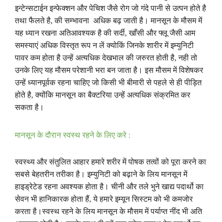
इन्टेन्सटाईन
इन्फेक्शन
और
पेचिश
जैसे
रोग
जो
गंदे
पानी
से
उत्पन
होते
है
तथा
फैलते
है
,
की
सम्भावना
अधिक
बढ़
जाती
है
।
मानसून
के
मौसम
में
यह
ध्यान
रखना
अतिआवश्यक
है
की
सर्दी
,
खाँसी
और
फ्लू
जैसी
आम
समस्याएं
अधिक
विस्तृत
रूप
न
लें
क्योकिं
जिनके
शारीर
में
इम्युनिटी
पावर
कम
होता
है
उन्हें
अत्यधिक
देखभाल
की
जरुरत
होती
है
,
नही
तो
उनके
लिए
यह
मौसम
परेशानी
भरा
बन
जाता
है
।
इस
मौसम
में
विशेषकर
उन्हें
ध्यानपूर्वक
रहना
चाहिए
जो
किसी
भी
बीमारी
से
पहले
से
ही
पीड़ित
होते
है
,
क्योंकि
मानसून
का
बैक्टरिया
उन्हें
अत्यधिक
संक्रमित
कर
सकता
है
।
मानसून
के
दौरान
स्वस्थ
रहने
के
लिए
करे
:
स्वस्थ्य
और
संतुलित
आहार
हमारे
शरीर
में
पोषक
तत्वों
को
पूरा
करने
का
सबसे
बेहतरीन
तरीका
है
।
इम्युनिटी
को
बढ़ाने
के
लिय
मानसून
में
हाइड्रेटेड
रहना
अवश्यक
होता
है
।
चीनी
और
तले
भुने
खाद्य
पदार्थो
का
सेवन
भी
हानिकारक
होता
हैं
,
ये
हमारे
इम्यून
सिस्टम
को
भी
कमजोर
करता
है
।
स्वस्थ
रहने
के
लिय
मानसून
के
मौसम
में
पर्याप्त
नींद
भी
अति