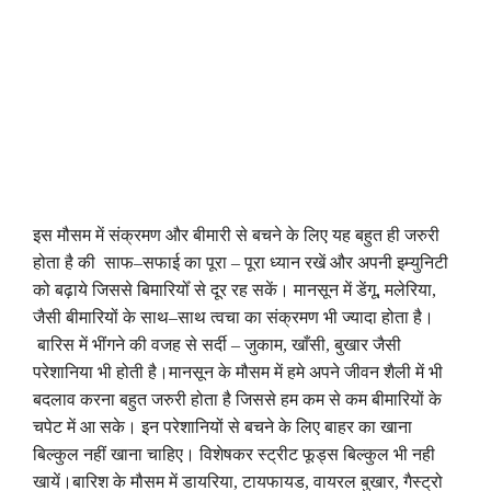
इस
मौसम
में
संक्रमण
और
बीमारी
से
बचने
के
लिए
यह
बहुत
ही
जरुरी
होता
है
की
साफ
–
सफाई
का
पूरा
–
पूरा
ध्यान
रखें
और
अपनी
इम्युनिटी
को
बढ़ाये
जिससे
बिमारियोँ
से
दूर
रह
सकें
।
मानसून
में
डेंगू
,
मलेरिया
,
जैसी
बीमारियों
के
साथ
–
साथ
त्वचा
का
संक्रमण
भी
ज्यादा
होता
है
।
बारिस
में
भींगने
की
वजह
से
सर्दी
–
जुकाम
,
खाँसी
,
बुखार
जैसी
परेशानिया
भी
होती
है
।
मानसून
के
मौसम
में
हमे
अपने
जीवन
शैली
में
भी
बदलाव
करना
बहुत
जरुरी
होता
है
जिससे
हम
कम
से
कम
बीमारियों
के
चपेट
में
आ
सके
।
इन
परेशानियों
से
बचने
के
लिए
बाहर
का
खाना
बिल्कुल
नहीं
खाना
चाहिए
।
विशेषकर
स्ट्रीट
फूड्स
बिल्कुल
भी
नही
खायें
।
बारिश
के
मौसम
में
डायरिया
,
टायफायड
,
वायरल
बुखार
,
गैस्ट्रो