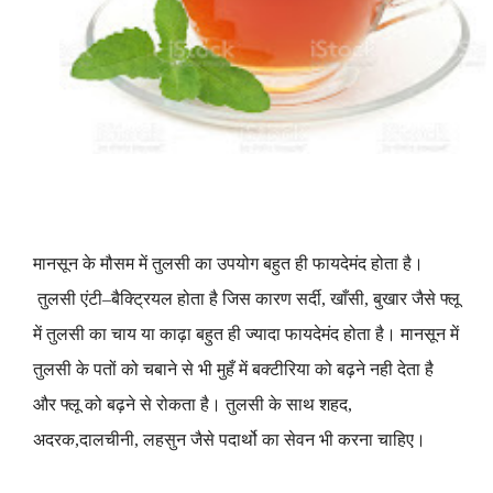
मानसून
के
मौसम
में
तुलसी
का
उपयोग
बहुत
ही
फायदेमंद
होता
है
।
तुलसी
एंटी
–
बैक्ट्रियल
होता
है
जिस
कारण
सर्दी
,
खाँसी
,
बुखार
जैसे
फ्लू
में
तुलसी
का
चाय
या
काढ़ा
बहुत
ही
ज्यादा
फायदेमंद
होता
है
।
मानसून
में
तुलसी
के
पतों
को
चबाने
से
भी
मुहँ
में
बक्टीरिया
को
बढ़ने
नही
देता
है
और
फ्लू
को
बढ़ने
से
रोकता
है
।
तुलसी
के
साथ
शहद
,
अदरक
,
दालचीनी
,
लहसुन
जैसे
पदार्थो
का
सेवन
भी
करना
चाहिए
।