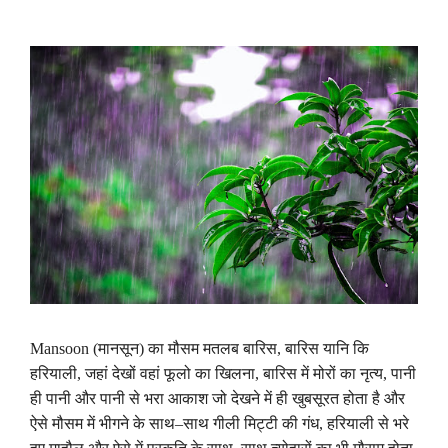
Mansoon (मानसून)
का
मौसम
मतलब
बारिस
,
बारिस
यानि
कि
हरियाली
,
जहां
देखों
वहां
फूलो
का
खिलना
,
बारिस
में
मोरों
का
नृत्य
,
पानी
ही
पानी
और
पानी
से
भरा
आकाश
जो
देखने
में
ही
खुबसूरत
होता
है
और
ऐसे
मौसम
में
भीगने
के
साथ
–
साथ
गीली
मिट्टी
की
गंध
,
हरियाली
से
भरे