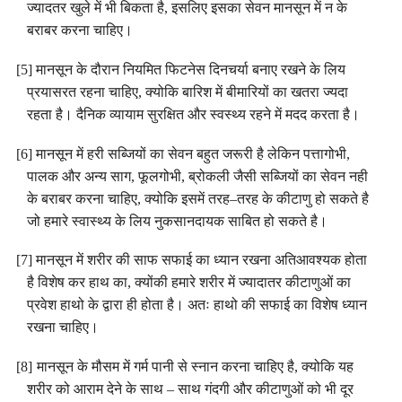
ज्यादतर
खुले
में
भी
बिकता
है
,
इसलिए
इसका
सेवन
मानसून
में
न
के
।
बराबर
करना
चाहिए
[5]
मानसून
के
दौरान
नियमित
फिटनेस
दिनचर्या
बनाए
रखने
के
लिय
प्रयासरत
रहना
चाहिए
,
क्योकि
बारिश
में
बीमारियों
का
खतरा
ज्यदा
।
।
रहता
है
दैनिक
व्यायाम
सुरक्षित
और
स्वस्थ्य
रहने
में
मदद
करता
है
[6]
मानसून
में
हरी
सब्जियों
का
सेवन
बहुत
जरूरी
है
लेकिन
पत्तागोभी
,
पालक
और
अन्य
साग
,
फूलगोभी
,
ब्रोकली
जैसी
सब्जियों
का
सेवन
नही
के
बराबर
करना
चाहिए
,
क्योकि
इसमें
तरह
–
तरह
के
कीटाणु
हो
सकते
है
।
जो
हमारे
स्वास्थ्य
के
लिय
नुकसानदायक
साबित
हो
सकते
है
[7]
मानसून
में
शरीर
की
साफ
सफाई
का
ध्यान
रखना
अतिआवश्यक
होता
है
विशेष
कर
हाथ
का
,
क्योंकी
हमारे
शरीर
में
ज्यादातर
कीटाणुओं
का
प्रवेश
हाथो
के
द्वारा
ही
होता
है
।
अतः
हाथो
की
सफाई
का
विशेष
ध्यान
रखना
चाहिए
।
[8]
मानसून
के
मौसम
में
गर्म
पानी
से
स्नान
करना
चाहिए
है
,
क्योकि
यह
शरीर
को
आराम
देने
के
साथ
–
साथ
गंदगी
और
कीटाणुओं
को
भी
दूर