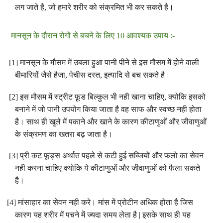
लग
जाते
है
,
जो
हमारे
शरीर
को
संक्रमित
भी
कर
सकते
है
।
मानसून
के
दौरान
रोगों
से
बचने
के
लिए
10
आवश्यक
उपाय
:-
[1]
मानसून
के
मौसम
में
उबला
हुआ
पानी
पीने
से
इस
मौसम
में
होने
वाली
।
बीमारियों
जैसे
हैजा
,
पेचीस
दस्त
,
इत्यादि
से
बच
सकते
है
[2]
इस
मौसम
में
स्ट्रीट
फ़ूड
बिल्कुल
भी
नही
खाना
चाहिए
,
क्योकि
इसको
बनाने
में
जो
पानी
उपयोग
किया
जाता
है
वह
साफ
और
स्वच्छ
नही
होता
।
है
साथ
ही
खुले
में
पकाने
और
खाने
के
कारण
कीटाणुओं
और
जीवाणुओं
।
के
संक्रमण
का
खतरा
बढ़
जाता
है
[3]
प्री
कट
फूड्स
अर्थात
पहले
से
कटी
हुई
सब्जियों
और
फलो
का
सेवन
नही
करना
चाहिए
क्योकि
ये
कीटाणुओं
और
जीवाणुओं
को
फैला
सकते
।
है
।
[4]
मांसाहार
का
सेवन
नही
करे
मांस
में
प्रोटीन
अधिक
होता
है
जिस
कारण
यह
शरीर
में
पचने
में
ज्यदा
समय
लेता
है
|
इसके
साथ
ही
यह