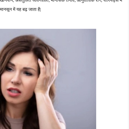
त खानपान
,
असंतुलित जीवनशैली
,
मानसिक तनाव
,
आनुवांशिक रोग
,
पीरियड्स में
 मानसून में यह बढ़ जाता है
|