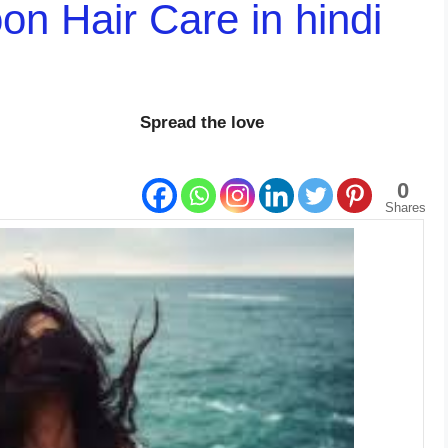
oon Hair Care in hindi
Spread the love
0
Shares